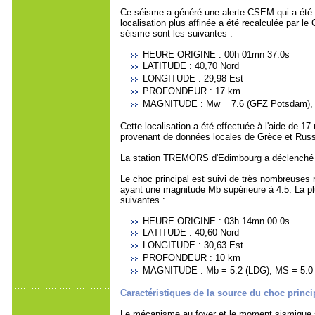
Ce séisme a généré une alerte CSEM qui a été d
localisation plus affinée a été recalculée par 
séisme sont les suivantes :
HEURE ORIGINE : 00h 01mn 37.0s
LATITUDE : 40,70 Nord
LONGITUDE : 29,98 Est
PROFONDEUR : 17 km
MAGNITUDE : Mw = 7.6 (GFZ Potsdam), 
Cette localisation a été effectuée à l'aide de 1
provenant de données locales de Grèce et Russi
La station TREMORS d'Edimbourg a déclenché e
Le choc principal est suivi de très nombreuses 
ayant une magnitude Mb supérieure à 4.5. La plus
suivantes :
HEURE ORIGINE : 03h 14mn 00.0s
LATITUDE : 40,60 Nord
LONGITUDE : 30,63 Est
PROFONDEUR : 10 km
MAGNITUDE : Mb = 5.2 (LDG), MS = 5.0
Caractéristiques de la source du choc princi
Le mécanisme au foyer et le moment sismique sc