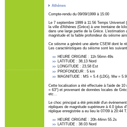
Athènes
Compte-rendu du 09/09/1999 à 15:00
Le 7 septembre 1999 à 11:56 Temps Universel (s
la ville d'Athènes (Grèce) à une trentaine de ki
dans une large partie de la Grèce. L'estimation
magnitude et la faible profondeur du séisme ain
Ce séisme a généré une alerte CSEM dont le résu
Les caractéristiques du séisme sont les suivant
HEURE ORIGINE : 11h 56mn 49s
LATITUDE : 38,13 Nord
LONGITUDE : 23,58 Est
PROFONDEUR : 5 km
MAGNITUDE : MS = 5.4 (LDG), Mw = 5.
Cette localisation a été effectuée à l'aide de 1
= 63°) et provenant de données locales de Grèce
etc…
Le choc principal a été précédé d'un événement
répliques de magnitude supérieure à 4.0 (plus d'
réplique enregistrée a eu lieu le 07/09 à 20:44 
HEURE ORIGINE : 20h 44mn 55.2s
LATITUDE : 38.03 Nord