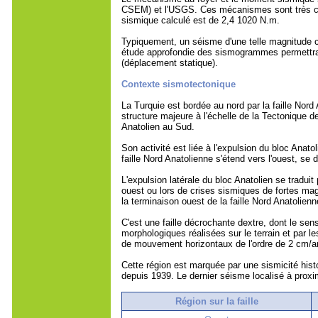
CSEM) et l'USGS. Ces mécanismes sont très co
sismique calculé est de 2,4 1020 N.m.
Typiquement, un séisme d'une telle magnitude co
étude approfondie des sismogrammes permettra d'o
(déplacement statique).
Contexte sismotectonique
La Turquie est bordée au nord par la faille Nord
structure majeure à l'échelle de la Tectonique 
Anatolien au Sud.
Son activité est liée à l'expulsion du bloc Anato
faille Nord Anatolienne s'étend vers l'ouest, s
L'expulsion latérale du bloc Anatolien se traduit
ouest ou lors de crises sismiques de fortes ma
la terminaison ouest de la faille Nord Anatolienn
C'est une faille décrochante dextre, dont le s
morphologiques réalisées sur le terrain et par
de mouvement horizontaux de l'ordre de 2 cm/a
Cette région est marquée par une sismicité hist
depuis 1939. Le dernier séisme localisé à prox
Région sur la faille