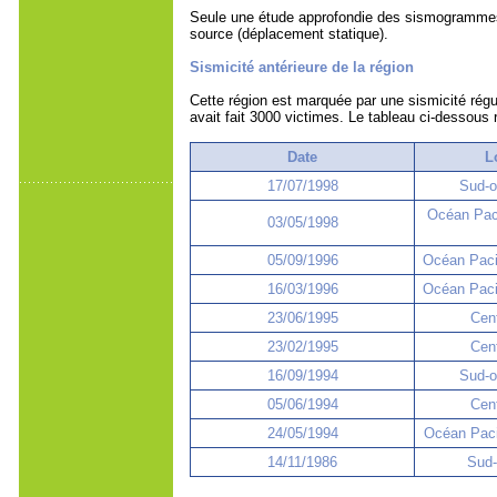
Seule une étude approfondie des sismogrammes per
source (déplacement statique).
Sismicité antérieure de la région
Cette région est marquée par une sismicité régu
avait fait 3000 victimes. Le tableau ci-dessous 
Date
L
17/07/1998
Sud-o
Océan Paci
03/05/1998
05/09/1996
Océan Paci
16/03/1996
Océan Pacif
23/06/1995
Cen
23/02/1995
Cen
16/09/1994
Sud-o
05/06/1994
Cen
24/05/1994
Océan Paci
14/11/1986
Sud-