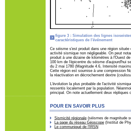
figure 3 : Simulation des lignes isoseiste
caractéristiques de l'événement
Ce séisme s'est produit dans une région située 
activité sismique non négligeable. On peut nota
produit à une dizaine de kilomètres à l'Ouest de
100 km de l'épicentre du séisme d'aujourd'hui s
du 2 mai 1780 (Magnitude 4.6, Intensité maximale
Cette région est soumise à une compression Nor
la réactivation en décrochement dextre (couliss
L'évolution la plus probable de l'activité sismi
ressentis localement par la population. Néanmo
principal. On note actuellement deux répliques
POUR EN SAVOIR PLUS
Sismicité régionale
(séismes de magnitude su
La page du réseau Géoscope
(Institut de Ph
Le communiqué de l'IRSN