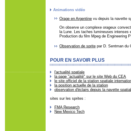
Animations vidéo
Orage en Argentine
vu depuis la navette s
On observe un complexe orageux convectif
la Lune. Les taches lumineuses intenses e
Production du film Mpeg de Engineering 
Observation de sprite
par D. Sentman du Ge
POUR EN SAVOIR PLUS
l'actualité spatiale
la page "actualité" sur le site Web du CEA
le site officiel de la station spatiale internatio
la position actuelle de la station
observation d'éclairs depuis la navette spatia
sites sur les sprites :
FMA Research
New Mexico Tech