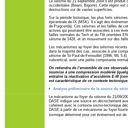
Le séisme du 21 septembre 2004 s’est produit d
occidentales (Béarn, Bigorre). Cette région e
destructions sur de vastes superficies.
Sur la période historique, les plus forts séism
épicentrale de IX (MSK). Il s’agit des événemen
de Puigcerdà). Ces séismes et les failles de cet
actives qui pourraient être associées à ces év
failles normales du Tech et du Têt orientées EN
séisme de 1428, et un mouvement sur des fail
Les mécanismes au foyer des séismes récents m
dans la majorité des cas, associée à une compos
séisme de St-Paul-de-Fenouillet (1996, ML 5.6)
subvertical, avec une petite composante normal
On retiendra de l’ensemble de ces observat
soumise à une compression modérée (quelque
entraîne la réactivation d’accidents E-W (co
est caractéristique de ce contexte tectoniqu
Analyse préliminaire de la source du séis
Le mécanisme au foyer du séisme du 21/09/2004
DASE indique une source en décrochement avec d
cohérent avec le contexte sismo-tectonique déc
DASE à partir de ce mécanisme au foyer fourn
sismique déterminé pour cet événement est de