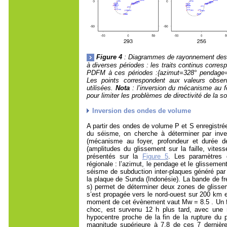
Figure 4
: Diagrammes de rayonnement des on
à diverses périodes : les traits continus corre
PDFM à ces périodes :{azimut=328° pendage=
Les points correspondent aux valeurs obser
utilisées.
Nota
: l’inversion du mécanisme au f
pour limiter les problèmes de directivité de la s
Inversion des ondes de volume
A partir des ondes de volume P et S enregistré
du séisme, on cherche à déterminer par inver
(mécanisme au foyer, profondeur et durée de
(amplitudes du glissement sur la faille, vitess
présentés sur la
Figure 5
. Les paramètres 
régionale : l’azimut, le pendage et le glissemen
séisme de subduction inter-plaques généré par 
la plaque de Sunda (Indonésie). La bande de fré
s) permet de déterminer deux zones de glissem
s’est propagée vers le nord-ouest sur 200 km 
moment de cet évènement vaut Mw = 8.5 . Un fo
choc, est survenu 12 h plus tard, avec une r
hypocentre proche de la fin de la rupture d
magnitude supérieure à 7.8 de ces 7 dernièr