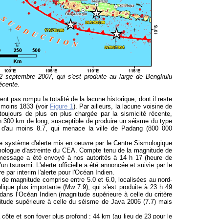
12 septembre 2007, qui s'est produite au large de Bengkulu
récente.
 pas rompu la totalité de la lacune historique, dont il reste
 moins 1833 (voir
Figure 1
). Par ailleurs, la lacune voisine de
toujours de plus en plus chargée par la sismicité récente,
n 300 km de long, susceptible de produire un séisme du type
d'au moins 8.7, qui menace la ville de Padang (800 000
 système d'alerte mis en oeuvre par le Centre Sismologique
smologue d'astreinte du CEA. Compte tenu de la magnitude de
 message a été envoyé à nos autorités à 14 h 17 (heure de
'un tsunami. L'alerte officielle a été annoncée et suivie par le
par interim l'alerte pour l'Océan Indien.
de magnitude comprise entre 5.0 et 6.0, localisées au nord-
lique plus importante (Mw 7.9), qui s'est produite à 23 h 49
ns l’Océan Indien (magnitude supérieure à celle du critère
nitude supérieure à celle du séisme de Java 2006 (7.7) mais
a côte et son foyer plus profond : 44 km (au lieu de 23 pour le