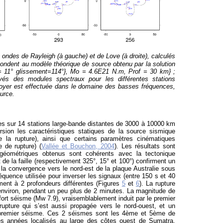
des de Rayleigh (à gauche) et de Love (à droite), calculés
spondent au modèle théorique de source obtenu par la solution
 11° glissement=114°}, Mo = 4.6E21 N.m, Prof = 30 km} ;
vés des modules spectraux pour les différentes stations
oyer est effectuée dans le domaine des basses fréquences,
ource.
es sur 14 stations large-bande distantes de 3000 à 10000 km
sion les caractéristiques statiques de la source sismique
 la rupture), ainsi que certains paramètres cinématiques
e de rupture) (
Vallée et Bouchon, 2004
). Les résultats sont
géométriques obtenus sont cohérents avec la tectonique
t de la faille (respectivement 325°, 15° et 100°) confirment un
la convergence vers le nord-est de la plaque Australie sous
quence utilisée pour inverser les signaux (entre 150 s et 40
ent à 2 profondeurs différentes (Figures
5
et
6
). La rupture
environ, pendant un peu plus de 2 minutes. La magnitude de
rt séisme (Mw 7.9), vraisemblablement induit par le premier
upture qui s’est aussi propagée vers le nord-ouest, et un
u premier séisme. Ces 2 séismes sont les 4ème et 5ème de
es années localisés au large des côtes ouest de Sumatra.