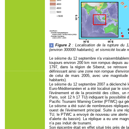
Figure 2
: Localisation de la rupture du 
(environ 300000 habitants), et sismicité locale 
Le séisme du 12 septembre n'a vraisemblablement
toujours environ 200 km non rompus depuis au
1797, dans la région de Siberut, se retrouve 
définissant ainsi une zone non rompue d'enviro
de celui de mars 2005, avec une magnitude 
habitants).
Le séisme du 12 septembre 2007 a déclenché le
Euro-Méditerranéen et a été localisé par le si
l'événement et de la proximité des côtes, un
Paris, soit 12 h 17 TU) indiquant la possibilité d
Pacific Tsunami Warning Center (PTWC) qui gère 
Le séisme a été suivi de nombreuses répliques 
ouest de l'événement principal. Suite à une rép
TU, le PTWC a envoyé de nouveau une alerte da
d’alerte du bassin). La réplique a eu une mag
n’a pas induit de tsunami.
Son épicentre était en effet situé très près de l