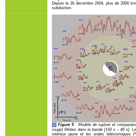
Depuis le 26 décembre 2004, plus de 2000 km 
subduction.
Figure 5
: Modèle de rupture et comparaiso
rouge) filtrées dans la bande [150 s – 40 s]. 
intérieur jaune et les ondes télésismiques P