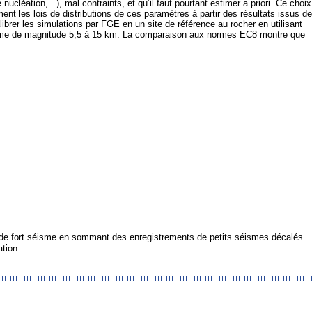
ucléation,...), mal contraints, et qu’il faut pourtant estimer a priori. Ce choix
nt les lois de distributions de ces paramètres à partir des résultats issus de
brer les simulations par FGE en un site de référence au rocher en utilisant
éisme de magnitude 5,5 à 15 km. La comparaison aux normes EC8 montre que
de fort séisme en sommant des enregistrements de petits séismes décalés
tion.