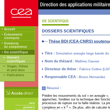
DOSSIERS SCIENTIFIQUES
Thèse BDI (CEA-CNRS) soutenue le
Titre :
Simulation aveugle large bande d
Nom du thésard
: Mathieu Causse
Directeur de thèse :
Fabrice Cotton (LGI
Responsable CEA :
Bruno Hernandez
Résumé :
Prédire les mouvements du sol « en aveugle », 
approches, fondées sur la technique des foncti
processus de rupture sur la faille réaliste. La 
-2
complexe en « k
». De plus, afin de calculer