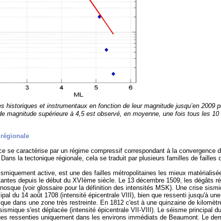
historiques et instrumentaux en fonction de leur magnitude jusqu’en 2009 po
e magnitude supérieure à 4,5 est observé, en moyenne, une fois tous les 10
 régionale
ce se caractérise par un régime compressif correspondant à la convergence 
ans la tectonique régionale, cela se traduit par plusieurs familles de failles do
miquement active, est une des failles métropolitaines les mieux matérialisée
tantes depuis le début du XVIème siècle. Le 13 décembre 1509, les dégâts rép
anosque (voir glossaire pour la définition des intensités MSK). Une crise sism
ipal du 14 août 1708 (intensité épicentrale VIII), bien que ressenti jusqu'à un
 que dans une zone très restreinte. En 1812 c'est à une quinzaine de kilomèt
sismique s'est déplacée (intensité épicentrale VII-VIII). Le séisme principal 
iques ressenties uniquement dans les environs immédiats de Beaumont. Le de