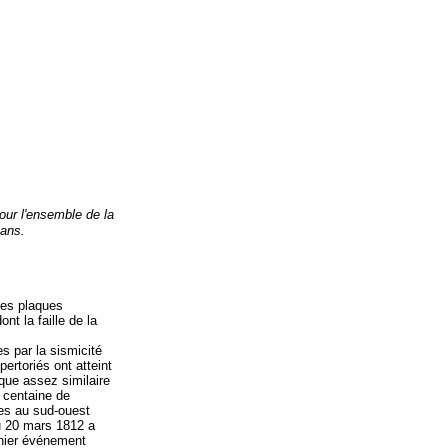
ur l'ensemble de la
 ans.
des plaques
nt la faille de la
s par la sismicité
ertoriés ont atteint
ique assez similaire
e centaine de
res au sud-ouest
du 20 mars 1812 a
rnier événement