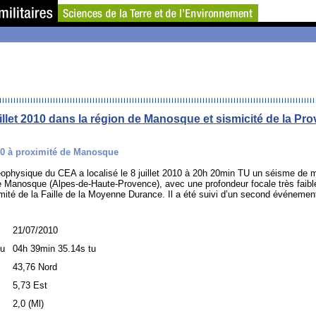
illet 2010 dans la région de Manosque et sismicité de la Pr
010 à proximité de Manosque
éophysique du CEA a localisé le 8 juillet 2010 à 20h 20min TU un séisme de 
 de Manosque (Alpes-de-Haute-Provence), avec une profondeur focale très faible
imité de la Faille de la Moyenne Durance. Il a été suivi d’un second événeme
21/07/2010
tu
04h 39min 35.14s tu
43,76 Nord
5,73 Est
2,0 (Ml)