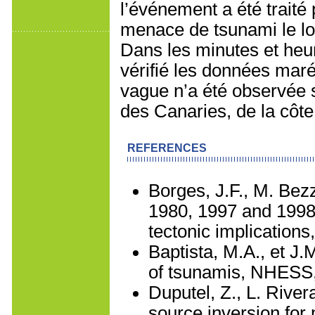
l’événement a été traité
menace de tsunami le lo
Dans les minutes et heu
vérifié les données mar
vague n’a été observée 
des Canaries, de la côt
REFERENCES
Borges, J.F., M. Bez
1980, 1997 and 199
tectonic implications
Baptista, M.A., et J
of tsunamis, NHESS,
Duputel, Z., L. Rive
source inversion for