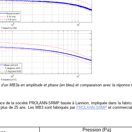
rt d’un MB3a en amplitude et phase (en bleu) et comparaison avec la réponse 
ance de la société PROLANN-SRMP basée à Lannion, impliquée dans la fabric
 plus de 25 ans. Les MB3 sont fabriqués par
PROLANN-SRMP
et commercial
Pression (Pa)