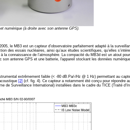
) et numérique (à droite avec son antenne GPS).
, le MB3 est un capteur d’observatoire parfaitement adapté à la surveilla
ction des essais nucléaires, ainsi qu’aux études scientifiques, qu’elles s’intér
ou à la connaissance de l’atmosphère. La compacité du MB3d est un atout pou
 son antenne GPS et une batterie, l'appareil stockant les données numériqu
nstrumental extrêmement faible (< -80 dB.Pa/√Hz @ 1 Hz) permettant au capt
 acoustique
[2]
(cf. fig. 4). Ce capteur a notamment été conçu pour répondre 
 de Surveillance International) installées dans le cadre du TICE (Traité d’In