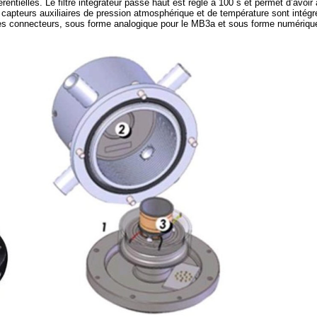
férentielles. Le filtre intégrateur passe haut est réglé à 100 s et permet d’avoi
es capteurs auxiliaires de pression atmosphérique et de température sont intég
des connecteurs, sous forme analogique pour le MB3a et sous forme numérique