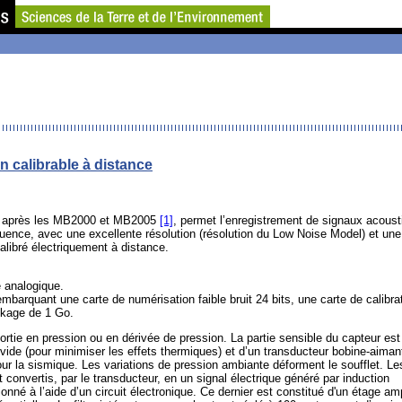
n calibrable à distance
EA après les MB2000 et MB2005
[1]
, permet l’enregistrement de signaux acoust
ence, avec une excellente résolution (résolution du Low Noise Model) et une
calibré électriquement à distance.
 analogique.
barquant une carte de numérisation faible bruit 24 bits, une carte de calibra
ckage de 1 Go.
tie en pression ou en dérivée de pression. La partie sensible du capteur est
vide (pour minimiser les effets thermiques) et d’un transducteur bobine-aiman
ur la sismique. Les variations de pression ambiante déforment le soufflet. Le
onvertis, par le transducteur, en un signal électrique généré par induction
nné à l’aide d’un circuit électronique. Ce dernier est constitué d'un étage amp