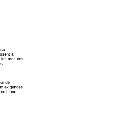
nce
essent à
r les mesures
es.
eur de
aux exigences
terdiction