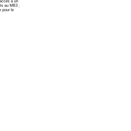
r accès à un
rés au MB3 ;
 pour le