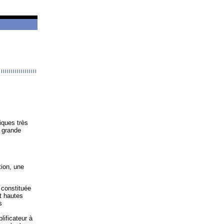
iques très
 grande
tion, une
 constituée
t hautes
s
lificateur à