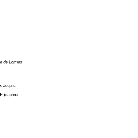
ue de Lormes
ux acquis.
 (capteur