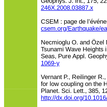
Geophys. J. Int., 175, 
246X.2008.03887.x
CSEM : page de l’évén
csem.org/Earthquake/e
Necmioglu O. and Özel 
Tsunami Wave Heights i
Seas, Pure Appl. Geoph
1069-y
Vernant P., Reilinger R
for low coupling on the H
Planet. Sci. Lett., 385, 
http://dx.doi.org/10.1016