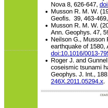
Nova 8, 626-647,
do
Musson R. M. W. (1996
Geofis. 39, 463-469
Musson R. M. W. (2004
Ann. Geophys. 47, 5
Neilson G., Musson R
earthquake of 1580, A
doi:10.1016/0013-79
Roger J. and Gunnell 
coseismic tsunami ha
Geophys. J. Int., 18
246X.2011.05294.x
.
CEA/D