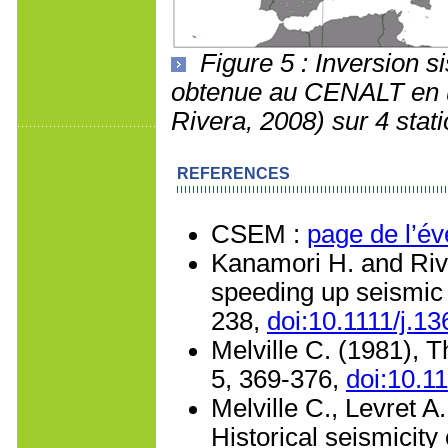
Figure 5 : Inversion 
obtenue au CENALT en ut
Rivera, 2008) sur 4 sta
REFERENCES
CSEM :
page de l’é
Kanamori H. and Riv
speeding up seismic 
238,
doi:10.1111/j.1
Melville C. (1981), T
5, 369-376,
doi:10.1
Melville C., Levret A
Historical seismicity