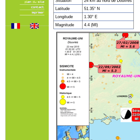
Situation
24 km au nord de Douvres
Latitude
51.35° N
Longitude
1.30° E
Magnitude
4.4 (Ml)