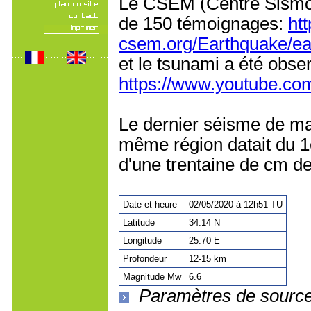
Le CSEM (Centre Sismol
de 150 témoignages:
ht
csem.org/Earthquake/e
et le tsunami a été obser
https://www.youtube.c
Le dernier séisme de mag
même région datait du 1e
d'une trentaine de cm de 
Date et heure
02/05/2020 à 12h51 TU
Latitude
34.14 N
Longitude
25.70 E
Profondeur
12-15 km
Magnitude Mw
6.6
Paramètres de sourc