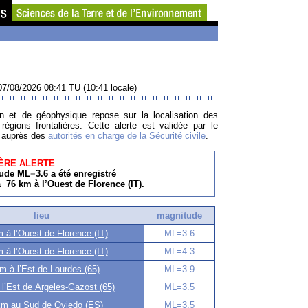
07/08/2026 08:41 TU (10:41 locale)
n et de géophysique repose sur la localisation des
égions frontalières. Cette alerte est validée par le
t auprès des
autorités en charge de la Sécurité civile
.
ÈRE ALERTE
de ML=3.6 a été enregistré
à 76 km à l’Ouest de Florence (IT).
lieu
magnitude
 à l’Ouest de Florence (IT)
ML=3.6
 à l’Ouest de Florence (IT)
ML=4.3
m à l’Est de Lourdes (65)
ML=3.9
l’Est de Argeles-Gazost (65)
ML=3.5
m au Sud de Oviedo (ES)
ML=3.5