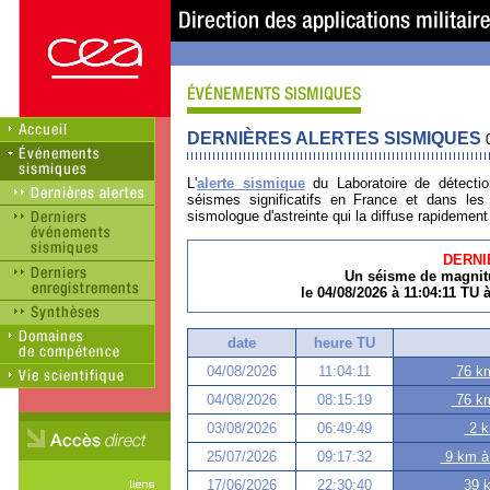
DERNIÈRES ALERTES SISMIQUES
L'
alerte sismique
du Laboratoire de détectio
séismes significatifs en France et dans les r
sismologue d'astreinte qui la diffuse rapidemen
DERNI
Un séisme de magnitu
le 04/08/2026 à 11:04:11 TU 
date
heure TU
04/08/2026
11:04:11
76 km
04/08/2026
08:15:19
76 km
03/08/2026
06:49:49
2 k
25/07/2026
09:17:32
9 km à 
17/06/2026
22:30:40
39 k