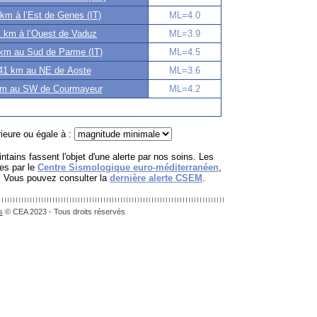
km à l’Est de Genes (IT)
ML=4.0
 km à l’Ouest de Vaduz
ML=3.9
km au Sud de Parme (IT)
ML=4.5
1 km au NE de Aoste
ML=3.6
m au SW de Courmayeur
ML=4.2
ieure ou égale à :
ntains fassent l'objet d'une alerte par nos soins. Les
es par le
Centre Sismologique euro-méditerranéen
,
. Vous pouvez consulter la
dernière alerte CSEM
.
s
© CEA 2023 - Tous droits réservés