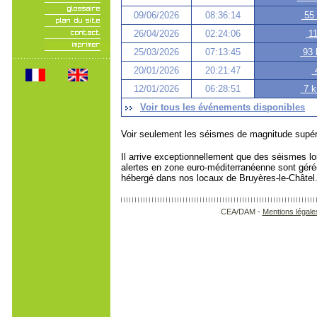
09/06/2026
08:36:14
55 
26/04/2026
02:24:06
11
25/03/2026
07:13:45
93 
20/01/2026
20:21:47
4
12/01/2026
06:28:51
7 k
Voir tous les événements disponibles
Voir seulement les séismes de magnitude supér
Il arrive exceptionnellement que des séismes loi
alertes en zone euro-méditerranéenne sont géré
hébergé dans nos locaux de Bruyères-le-Châtel
CEA/DAM -
Mentions légale