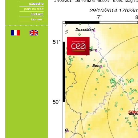
17/05/2014 16h46m27s 49.80N 8.69E Magnitu