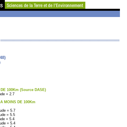
48)
)
DE 100Km (Source DASE)
de = 2.7
 A MOINS DE 100Km
ude = 5.7
ude = 5.5
de = 5.4
ude = 5.4