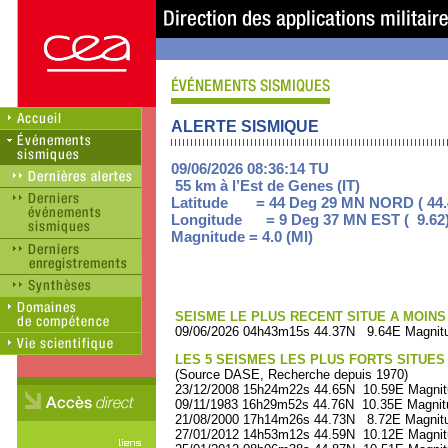
ALERTE SISMIQUE
09/06/2026 08:36:14 TU
55 km à l’Est de Genes (IT)
Latitude = 44 Deg 29 MN NORD ( 44.
Longitude = 9 Deg 37 MN EST ( 9.62
Magnitude = 4.0 (Ml)
SEISME LE PLUS RECENT SITUE A MOINS 
09/06/2026 04h43m15s 44.37N 9.64E Magnitu
LES 5 SEISMES LES PLUS FORTS SITUES
(Source DASE, Recherche depuis 1970)
23/12/2008 15h24m22s 44.65N 10.59E Magnit
09/11/1983 16h29m52s 44.76N 10.35E Magnit
21/08/2000 17h14m26s 44.73N 8.72E Magnitu
27/01/2012 14h53m12s 44.59N 10.12E Magnit