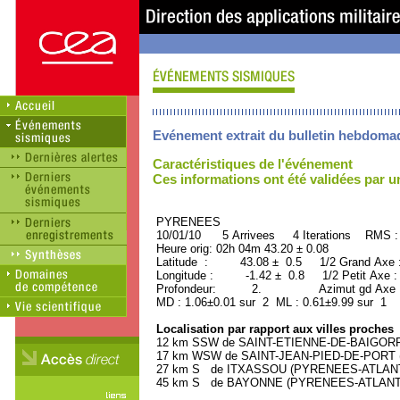
Evénement extrait du bulletin hebdoma
Caractéristiques de l'événement
Ces informations ont été validées par 
PYRENEES ORID : 
10/01/10 5 Arrivees 4 Iterations RMS :
Heure orig: 02h 04m 43.20 ± 0.08
Latitude : 43.08 ± 0.5 1/2 Grand Axe
Longitude : -1.42 ± 0.8 1/2 Petit Axe 
Profondeur: 2. Azimut gd Axe : 
MD : 1.06±0.01 sur 2 ML : 0.61±9.99 sur 1
Localisation par rapport aux villes proches
12 km SSW de SAINT-ETIENNE-DE-BAIGORRY
17 km WSW de SAINT-JEAN-PIED-DE-PORT (
27 km S de ITXASSOU (PYRENEES-ATLANTIQ
45 km S de BAYONNE (PYRENEES-ATLANTIQU