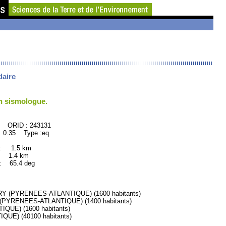
daire
un sismologue.
243131
 0.35 Type :eq
 : 1.5 km
: 1.4 km
65.4 deg
 (PYRENEES-ATLANTIQUE) (1600 habitants)
PYRENEES-ATLANTIQUE) (1400 habitants)
UE) (1600 habitants)
E) (40100 habitants)