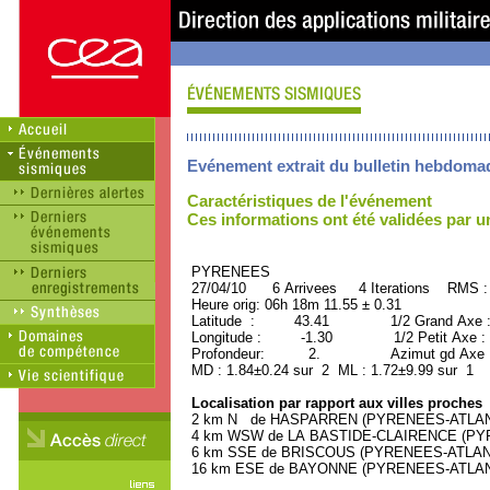
Evénement extrait du bulletin hebdoma
Caractéristiques de l'événement
Ces informations ont été validées par 
PYRENEES ORID : 
27/04/10 6 Arrivees 4 Iterations RMS :
Heure orig: 06h 18m 11.55 ± 0.31
Latitude : 43.41 1/2 Grand Axe 
Longitude : -1.30 1/2 Petit Axe :
Profondeur: 2. Azimut gd Axe : 
MD : 1.84±0.24 sur 2 ML : 1.72±9.99 sur 1
Localisation par rapport aux villes proches
2 km N de HASPARREN (PYRENEES-ATLANTIQ
4 km WSW de LA BASTIDE-CLAIRENCE (PYRE
6 km SSE de BRISCOUS (PYRENEES-ATLANTI
16 km ESE de BAYONNE (PYRENEES-ATLANTI