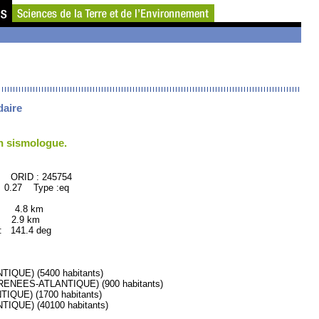
daire
un sismologue.
245754
 0.27 Type :eq
: 4.8 km
 2.9 km
141.4 deg
UE) (5400 habitants)
NEES-ATLANTIQUE) (900 habitants)
QUE) (1700 habitants)
QUE) (40100 habitants)