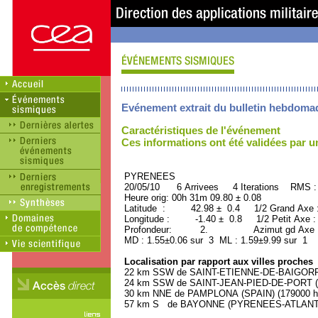
Evénement extrait du bulletin hebdoma
Caractéristiques de l'événement
Ces informations ont été validées par 
PYRENEES ORID : 
20/05/10 6 Arrivees 4 Iterations RMS :
Heure orig: 00h 31m 09.80 ± 0.08
Latitude : 42.98 ± 0.4 1/2 Grand Axe
Longitude : -1.40 ± 0.8 1/2 Petit Axe 
Profondeur: 2. Azimut gd Axe : 
MD : 1.55±0.06 sur 3 ML : 1.59±9.99 sur 1
Localisation par rapport aux villes proches
22 km SSW de SAINT-ETIENNE-DE-BAIGORRY
24 km SSW de SAINT-JEAN-PIED-DE-PORT (
30 km NNE de PAMPLONA (SPAIN) (179000 ha
57 km S de BAYONNE (PYRENEES-ATLANTIQU