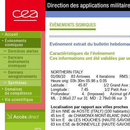
Evénement extrait du bulletin hebdoma
Caractéristiques de l'événement
Ces informations ont été validées par 
NORTHERN ITALY ORID
01/06/10 83 Arrivees 4 Iterations RMS 
Heure orig: 03h 30m 05.98 ± 0.05
Latitude : 45.87 1/2 Grand Axe 
Longitude : 7.45 1/2 Petit Axe :
Profondeur: 4. (Imposee) Azimut gd Ax
ML : 2.86±0.27 sur 31 MD : 2.79±0.06 sur 3
Localisation par rapport aux villes proches
20 km NNE de AOSTE (ITALY) (100 habitants)
45 km E de CHAMONIX-MONT-BLANC (HAUTE-
50 km E de LES HOUCHES (HAUTE-SAVOIE) (
83 km ESE de BONNEVILLE (HAUTE-SAVOIE) 