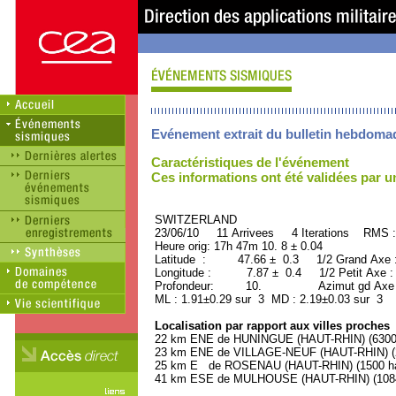
Evénement extrait du bulletin hebdoma
Caractéristiques de l'événement
Ces informations ont été validées par 
SWITZERLAND ORID 
23/06/10 11 Arrivees 4 Iterations RMS :
Heure orig: 17h 47m 10. 8 ± 0.04
Latitude : 47.66 ± 0.3 1/2 Grand Axe
Longitude : 7.87 ± 0.4 1/2 Petit Axe 
Profondeur: 10. Azimut gd Axe : 
ML : 1.91±0.29 sur 3 MD : 2.19±0.03 sur 3
Localisation par rapport aux villes proches
22 km ENE de HUNINGUE (HAUT-RHIN) (6300 
23 km ENE de VILLAGE-NEUF (HAUT-RHIN) (2
25 km E de ROSENAU (HAUT-RHIN) (1500 hab
41 km ESE de MULHOUSE (HAUT-RHIN) (10840