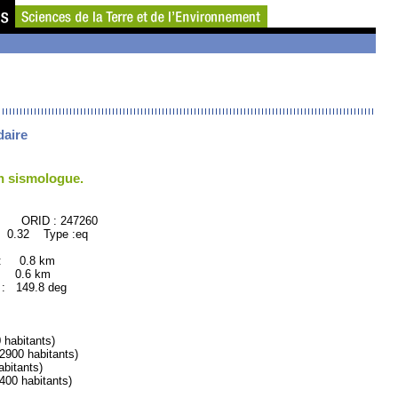
daire
un sismologue.
: 247260
 0.32 Type :eq
 : 0.8 km
: 0.6 km
149.8 deg
habitants)
900 habitants)
itants)
0 habitants)