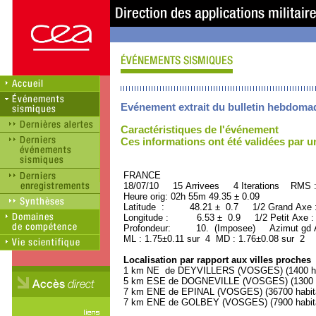
Evénement extrait du bulletin hebdoma
Caractéristiques de l'événement
Ces informations ont été validées par 
FRANCE ORID : 2
18/07/10 15 Arrivees 4 Iterations RMS 
Heure orig: 02h 55m 49.35 ± 0.09
Latitude : 48.21 ± 0.7 1/2 Grand Axe
Longitude : 6.53 ± 0.9 1/2 Petit Axe 
Profondeur: 10. (Imposee) Azimut gd A
ML : 1.75±0.11 sur 4 MD : 1.76±0.08 sur 2
Localisation par rapport aux villes proches
1 km NE de DEYVILLERS (VOSGES) (1400 ha
5 km ESE de DOGNEVILLE (VOSGES) (1300 h
7 km ENE de EPINAL (VOSGES) (36700 habit
7 km ENE de GOLBEY (VOSGES) (7900 habit