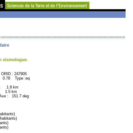
daire
un sismologue.
47905
: 0.78 Type :eq
 : 1.8 km
: 1.5 km
xe : 151.7 deg
bitants)
abitants)
ants)
ants)