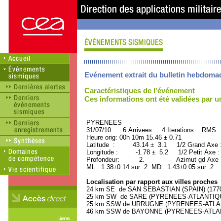
Evénement extrait du bulletin hebdoma
Caractéristiques de l'événement
Ces informations ont été validées par 
PYRENEES ORID : 
31/07/10 6 Arrivees 4 Iterations RMS :
Heure orig: 00h 10m 15.46 ± 0.71
Latitude : 43.14 ± 3.1 1/2 Grand Axe 
Longitude : -1.78 ± 5.2 1/2 Petit Axe 
Profondeur: 2. Azimut gd Axe : 
ML : 1.38±0.14 sur 2 MD : 1.43±0.05 sur 2
Localisation par rapport aux villes proches
24 km SE de SAN SEBASTIAN (SPAIN) (17700
25 km SW de SARE (PYRENEES-ATLANTIQUE)
25 km SSW de URRUGNE (PYRENEES-ATLANTI
46 km SSW de BAYONNE (PYRENEES-ATLANTI