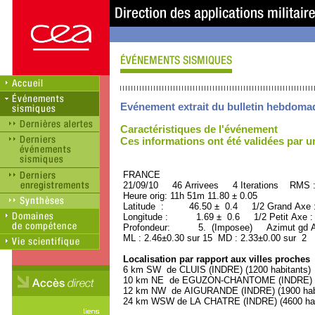
Evénement extrait du bulletin hebdoma
Caractéristiques de l'événement
Ces informations ont été validées par 
FRANCE ORID : 2
21/09/10 46 Arrivees 4 Iterations RMS 
Heure orig: 11h 51m 11.80 ± 0.05
Latitude : 46.50 ± 0.4 1/2 Grand Axe
Longitude : 1.69 ± 0.6 1/2 Petit Axe 
Profondeur: 5. (Imposee) Azimut gd A
ML : 2.46±0.30 sur 15 MD : 2.33±0.00 sur 2
Localisation par rapport aux villes proches
6 km SW de CLUIS (INDRE) (1200 habitants)
10 km NE de EGUZON-CHANTOME (INDRE) (1
12 km NW de AIGURANDE (INDRE) (1900 habi
24 km WSW de LA CHATRE (INDRE) (4600 hab