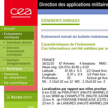
Evénement extrait du bulletin hebdoma
Caractéristiques de l'événement
Ces informations ont été validées par 
FRANCE ORID : 2
16/11/10 47 Arrivees 4 Iterations RMS :
Heure orig: 12h 07m 43.95 ± 0.03
Latitude : 47.65 ± 0.3 1/2 Grand Axe
Longitude : 5.37 ± 0.4 1/2 Petit Axe 
Profondeur: 25. Azimut gd Axe : 
ML : 2.13±0.32 sur 12 MD : 2.15±0.02 sur 2
Localisation par rapport aux villes proches
6 km ESE de PRAUTHOY (HAUTE-MARNE) (500
11 km WNW de CHAMPLITTE (HAUTE-SAONE) 
13 km N de FONTAINE-FRANCAISE (COTE-D'O
23 km S de LANGRES (HAUTE-MARNE) (1000