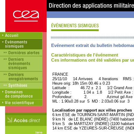
Evénement extrait du bulletin hebdoma
Caractéristiques de l'événement
Ces informations ont été validées par 
FRANCE ORID : 2
25/11/10 14 Arrivees 4 Iterations RMS :
Heure orig: 18h 15m 00.46 ± 0.23
Latitude : 46.72 ± 2.1 1/2 Grand Axe
Longitude : 1.04 ± 1.8 1/2 Petit Axe 
Profondeur: 2. Azimut gd Axe : 
ML : 1.90±0.28 sur 5 MD : 2.03±0.06 sur 3
Localisation par rapport aux villes proches
6 km ESE de TOURNON-SAINT-MARTIN (INDRE
9 km N de LE BLANC (INDRE) (7400 habitant
9 km S de MARTIZAY (INDRE) (1100 habitant
14 km ESE de YZEURES-SUR-CREUSE (INDRE-