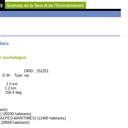
daire
un sismologue.
CE ORID : 252251
: 0.34 Type :eq
 : 1.6 km
: 1.2 km
159.4 deg
nts)
29100 habitants)
PES-MARITIMES) (12400 habitants)
28000 habitants)