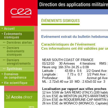
Evénement extrait du bulletin hebdoma
Caractéristiques de l'événement
Ces informations ont été validées par 
NEAR SOUTH COAST OF FRAN
01/12/10 30 Arrivees 4 Iterations RMS 
Heure orig: 16h 37m 24.25 ± 0.09
Latitude : 43.69 ± 0.6 1/2 Grand Axe
Longitude : 7.73 ± 0.7 1/2 Petit Axe 
Profondeur: 16. Azimut gd Axe : 
ML : 2.72±0.40 sur 10 MD : 2.63±0.02 sur 3
Localisation par rapport aux villes proches
12 km SSW de SAN REMO (ITALY) (100 habita
21 km ESE de MENTON (ALPES-MARITIMES) (
23 km ESE de ROQUEBRUNE-CAP-MARTIN (AL
26 km ESE de MONACO (MONACO, Capitale) (