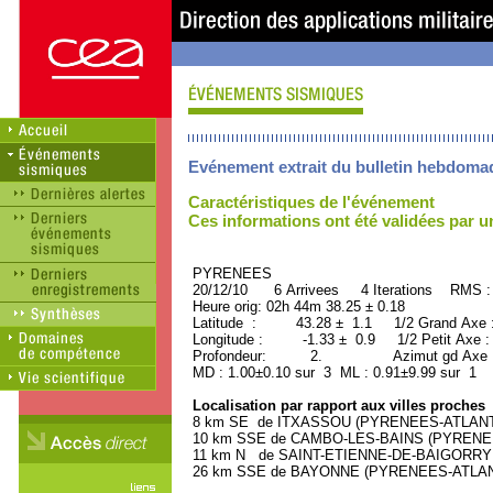
Evénement extrait du bulletin hebdoma
Caractéristiques de l'événement
Ces informations ont été validées par 
PYRENEES ORID : 
20/12/10 6 Arrivees 4 Iterations RMS :
Heure orig: 02h 44m 38.25 ± 0.18
Latitude : 43.28 ± 1.1 1/2 Grand Axe
Longitude : -1.33 ± 0.9 1/2 Petit Axe 
Profondeur: 2. Azimut gd Axe : 
MD : 1.00±0.10 sur 3 ML : 0.91±9.99 sur 1
Localisation par rapport aux villes proches
8 km SE de ITXASSOU (PYRENEES-ATLANTIQ
10 km SSE de CAMBO-LES-BAINS (PYRENEES
11 km N de SAINT-ETIENNE-DE-BAIGORRY (
26 km SSE de BAYONNE (PYRENEES-ATLANTI