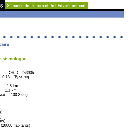
daire
un sismologue.
 : 253905
 0.18 Type :eq
 : 2.5 km
: 1.1 km
e : 100.2 deg
s)
)
ts)
28000 habitants)