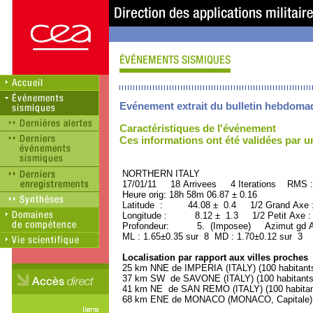
Evénement extrait du bulletin hebdoma
Caractéristiques de l'événement
Ces informations ont été validées par 
NORTHERN ITALY ORID
17/01/11 18 Arrivees 4 Iterations RMS :
Heure orig: 18h 58m 06.87 ± 0.16
Latitude : 44.08 ± 0.4 1/2 Grand Axe
Longitude : 8.12 ± 1.3 1/2 Petit Axe 
Profondeur: 5. (Imposee) Azimut gd Ax
ML : 1.65±0.35 sur 8 MD : 1.70±0.12 sur 3
Localisation par rapport aux villes proches
25 km NNE de IMPERIA (ITALY) (100 habitant
37 km SW de SAVONE (ITALY) (100 habitants
41 km NE de SAN REMO (ITALY) (100 habitan
68 km ENE de MONACO (MONACO, Capitale) (