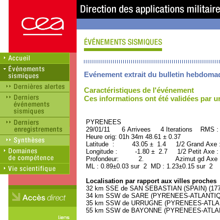
Evénement extrait du bulletin hebdoma
Caractéristiques de l'événement
Ces informations ont été validées par 
PYRENEES ORID : 
29/01/11 6 Arrivees 4 Iterations RMS :
Heure orig: 01h 34m 48.61 ± 0.37
Latitude : 43.05 ± 1.4 1/2 Grand Axe
Longitude : -1.80 ± 2.7 1/2 Petit Axe 
Profondeur: 2. Azimut gd Axe : 
ML : 0.89±0.03 sur 2 MD : 1.23±0.15 sur 2
Localisation par rapport aux villes proches
32 km SSE de SAN SEBASTIAN (SPAIN) (1770
34 km SSW de SARE (PYRENEES-ATLANTIQUE
35 km SSW de URRUGNE (PYRENEES-ATLANTI
55 km SSW de BAYONNE (PYRENEES-ATLANTI