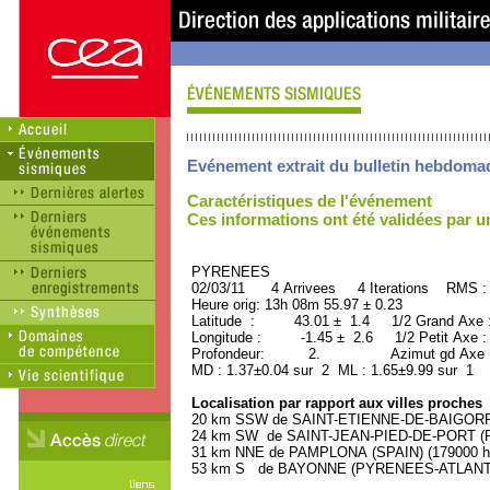
Evénement extrait du bulletin hebdoma
Caractéristiques de l'événement
Ces informations ont été validées par 
PYRENEES ORID : 
02/03/11 4 Arrivees 4 Iterations RMS :
Heure orig: 13h 08m 55.97 ± 0.23
Latitude : 43.01 ± 1.4 1/2 Grand Axe
Longitude : -1.45 ± 2.6 1/2 Petit Axe 
Profondeur: 2. Azimut gd Axe : 
MD : 1.37±0.04 sur 2 ML : 1.65±9.99 sur 1
Localisation par rapport aux villes proches
20 km SSW de SAINT-ETIENNE-DE-BAIGORRY
24 km SW de SAINT-JEAN-PIED-DE-PORT (P
31 km NNE de PAMPLONA (SPAIN) (179000 ha
53 km S de BAYONNE (PYRENEES-ATLANTIQU