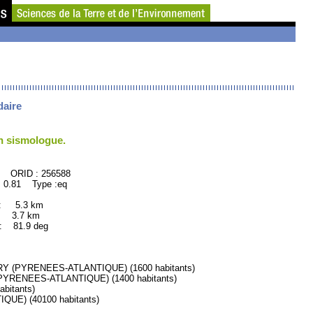
daire
un sismologue.
256588
 0.81 Type :eq
 : 5.3 km
: 3.7 km
81.9 deg
 (PYRENEES-ATLANTIQUE) (1600 habitants)
YRENEES-ATLANTIQUE) (1400 habitants)
bitants)
E) (40100 habitants)