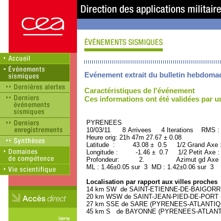
Evénement extrait du bulletin hebdoma
Caractéristiques de l'événement
Ces informations ont été validées par 
PYRENEES ORID : 
10/03/11 8 Arrivees 4 Iterations RMS :
Heure orig: 21h 47m 27.67 ± 0.08
Latitude : 43.08 ± 0.5 1/2 Grand Axe
Longitude : -1.46 ± 0.7 1/2 Petit Axe 
Profondeur: 2. Azimut gd Axe : 
ML : 1.46±0.05 sur 3 MD : 1.42±0.06 sur 3
Localisation par rapport aux villes proches
14 km SW de SAINT-ETIENNE-DE-BAIGORRY 
20 km WSW de SAINT-JEAN-PIED-DE-PORT (
27 km SSE de SARE (PYRENEES-ATLANTIQUE)
45 km S de BAYONNE (PYRENEES-ATLANTIQU