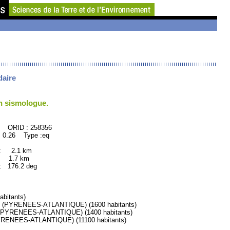
daire
un sismologue.
258356
 0.26 Type :eq
 : 2.1 km
: 1.7 km
176.2 deg
bitants)
PYRENEES-ATLANTIQUE) (1600 habitants)
PYRENEES-ATLANTIQUE) (1400 habitants)
NEES-ATLANTIQUE) (11100 habitants)