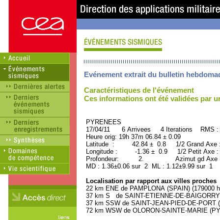
Evénement extrait du bulletin hebdoma
Caractéristiques de l'événement
Ces informations ont été validées par 
PYRENEES ORID : 
17/04/11 6 Arrivees 4 Iterations RMS :
Heure orig: 19h 37m 06.84 ± 0.09
Latitude : 42.84 ± 0.8 1/2 Grand Axe
Longitude : -1.36 ± 0.9 1/2 Petit Axe 
Profondeur: 2. Azimut gd Axe : 
MD : 1.36±0.06 sur 2 ML : 1.12±9.99 sur 1
Localisation par rapport aux villes proches
22 km ENE de PAMPLONA (SPAIN) (179000 ha
37 km S de SAINT-ETIENNE-DE-BAIGORRY (
37 km SSW de SAINT-JEAN-PIED-DE-PORT (
72 km WSW de OLORON-SAINTE-MARIE (PYRE