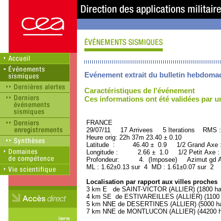
Evénement extrait du bulletin hebdoma
Caractéristiques de l'événement
Ces informations ont été validées par 
FRANCE ORID : 2
29/07/11 17 Arrivees 5 Iterations RMS :
Heure orig: 22h 37m 23.40 ± 0.10
Latitude : 46.40 ± 0.9 1/2 Grand Axe
Longitude : 2.66 ± 1.0 1/2 Petit Axe 
Profondeur: 4. (Imposee) Azimut gd Ax
ML : 1.62±0.13 sur 4 MD : 1.61±0.07 sur 2
Localisation par rapport aux villes proches
3 km E de SAINT-VICTOR (ALLIER) (1800 hab
4 km SE de ESTIVAREILLES (ALLIER) (1100 h
5 km NNE de DESERTINES (ALLIER) (5000 hab
7 km NNE de MONTLUCON (ALLIER) (44200 ha