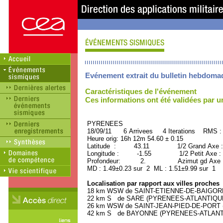
Evénement extrait du bulletin hebdoma
Caractéristiques de l'événement
Ces informations ont été validées par 
PYRENEES ORID : 
18/09/11 6 Arrivees 4 Iterations RMS :
Heure orig: 16h 12m 54.60 ± 0.15
Latitude : 43.11 1/2 Grand Axe :
Longitude : -1.55 1/2 Petit Axe :
Profondeur: 2. Azimut gd Axe : 
MD : 1.49±0.23 sur 2 ML : 1.51±9.99 sur 1
Localisation par rapport aux villes proches
18 km WSW de SAINT-ETIENNE-DE-BAIGORRY
22 km S de SARE (PYRENEES-ATLANTIQUE) 
26 km WSW de SAINT-JEAN-PIED-DE-PORT (
42 km S de BAYONNE (PYRENEES-ATLANTIQU