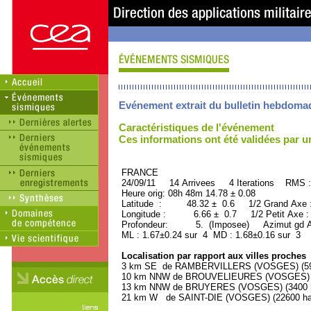
Evénement extrait du bulletin hebdoma
Caractéristiques de l'événement
Ces informations ont été validées par 
FRANCE ORID : 2
24/09/11 14 Arrivees 4 Iterations RMS :
Heure orig: 08h 48m 14.78 ± 0.08
Latitude : 48.32 ± 0.6 1/2 Grand Axe
Longitude : 6.66 ± 0.7 1/2 Petit Axe 
Profondeur: 5. (Imposee) Azimut gd A
ML : 1.67±0.24 sur 4 MD : 1.68±0.16 sur 3
Localisation par rapport aux villes proches
3 km SE de RAMBERVILLERS (VOSGES) (590
10 km NNW de BROUVELIEURES (VOSGES) (5
13 km NNW de BRUYERES (VOSGES) (3400 ha
21 km W de SAINT-DIE (VOSGES) (22600 hab