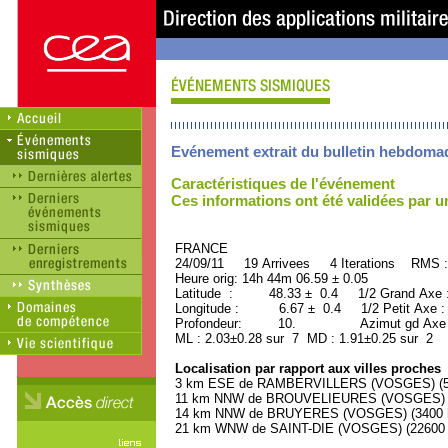
Evénement extrait du bulletin hebdoma
Caractéristiques de l'événement
Ces informations ont été validées par 
FRANCE ORID : 2
24/09/11 19 Arrivees 4 Iterations RMS :
Heure orig: 14h 44m 06.59 ± 0.05
Latitude : 48.33 ± 0.4 1/2 Grand Axe
Longitude : 6.67 ± 0.4 1/2 Petit Axe 
Profondeur: 10. Azimut gd Axe : 
ML : 2.03±0.28 sur 7 MD : 1.91±0.25 sur 2
Localisation par rapport aux villes proches
3 km ESE de RAMBERVILLERS (VOSGES) (590
11 km NNW de BROUVELIEURES (VOSGES) (5
14 km NNW de BRUYERES (VOSGES) (3400 ha
21 km WNW de SAINT-DIE (VOSGES) (22600 h