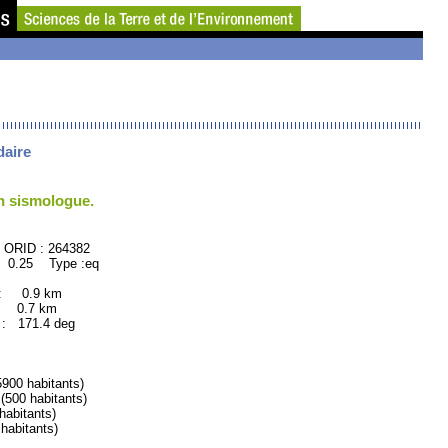
daire
un sismologue.
64382
 0.25 Type :eq
 : 0.9 km
: 0.7 km
171.4 deg
0 habitants)
00 habitants)
bitants)
abitants)