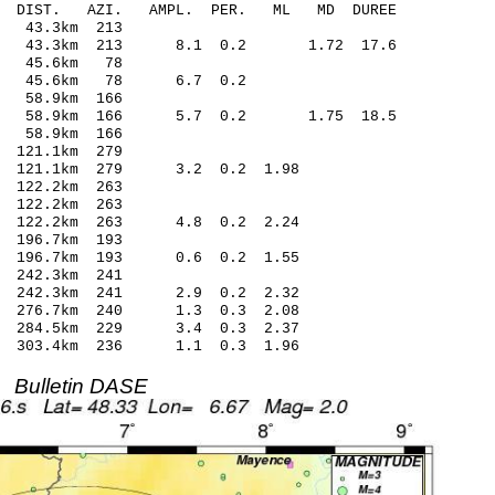
O-C DIST. AZI. AMPL. PER. ML MD DUREE
 43.3km 213
.63 43.3km 213 8.1 0.2 1.72 17.6
7 45.6km 78
10 45.6km 78 6.7 0.2
 58.9km 166
.55 58.9km 166 5.7 0.2 1.75 18.5
 58.9km 166
121.1km 279
2 121.1km 279 3.2 0.2 1.98
122.2km 263
122.2km 263
4 122.2km 263 4.8 0.2 2.24
196.7km 193
7 196.7km 193 0.6 0.2 1.55
242.3km 241
 242.3km 241 2.9 0.2 2.32
 276.7km 240 1.3 0.3 2.08
0 284.5km 229 3.4 0.3 2.37
 303.4km 236 1.1 0.3 1.96
Bulletin DASE