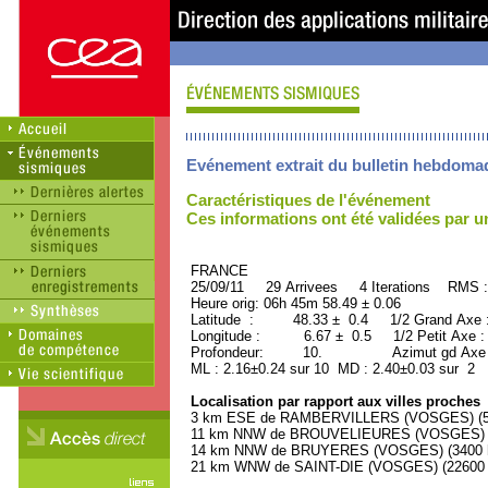
Evénement extrait du bulletin hebdoma
Caractéristiques de l'événement
Ces informations ont été validées par 
FRANCE ORID : 2
25/09/11 29 Arrivees 4 Iterations RMS :
Heure orig: 06h 45m 58.49 ± 0.06
Latitude : 48.33 ± 0.4 1/2 Grand Axe
Longitude : 6.67 ± 0.5 1/2 Petit Axe 
Profondeur: 10. Azimut gd Axe : 
ML : 2.16±0.24 sur 10 MD : 2.40±0.03 sur 2
Localisation par rapport aux villes proches
3 km ESE de RAMBERVILLERS (VOSGES) (590
11 km NNW de BROUVELIEURES (VOSGES) (5
14 km NNW de BRUYERES (VOSGES) (3400 ha
21 km WNW de SAINT-DIE (VOSGES) (22600 h