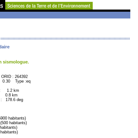
daire
un sismologue.
64392
 0.30 Type :eq
 : 1.2 km
: 0.8 km
178.6 deg
0 habitants)
00 habitants)
bitants)
abitants)