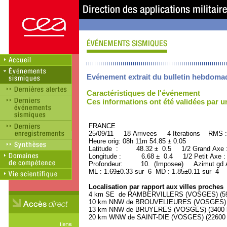
Evénement extrait du bulletin hebdoma
Caractéristiques de l'événement
Ces informations ont été validées par 
FRANCE ORID : 2
25/09/11 18 Arrivees 4 Iterations RMS :
Heure orig: 08h 11m 54.85 ± 0.05
Latitude : 48.32 ± 0.5 1/2 Grand Axe
Longitude : 6.68 ± 0.4 1/2 Petit Axe 
Profondeur: 10. (Imposee) Azimut gd 
ML : 1.69±0.33 sur 6 MD : 1.85±0.11 sur 4
Localisation par rapport aux villes proches
4 km SE de RAMBERVILLERS (VOSGES) (590
10 km NNW de BROUVELIEURES (VOSGES) (5
13 km NNW de BRUYERES (VOSGES) (3400 ha
20 km WNW de SAINT-DIE (VOSGES) (22600 h