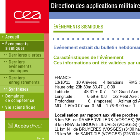
Evénement extrait du bulletin hebdoma
Caractéristiques de l'événement
Ces informations ont été validées par 
FRANCE ORID : 2
13/10/11 10 Arrivees 4 Iterations RMS :
Heure orig: 23h 30m 30.47 ± 0.09
Latitude : 48.31 ± 0.7 1/2 Grand Axe
Longitude : 6.69 ± 0.8 1/2 Petit Axe 
Profondeur: 6. (Imposee) Azimut gd A
MD : 1.60±0.07 sur 3 ML : 1.76±9.99 sur 1
Localisation par rapport aux villes proches
5 km SE de RAMBERVILLERS (VOSGES) (590
8 km NNW de BROUVELIEURES (VOSGES) (50
11 km N de BRUYERES (VOSGES) (3400 habi
19 km W de SAINT-DIE (VOSGES) (22600 hab