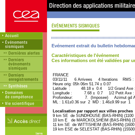
Evénement extrait du bulletin hebdoma
Caractéristiques de l'événement
Ces informations ont été validées par 
FRANCE ORID : 2
03/11/11 6 Arrivees 4 Iterations RMS :
Heure orig: 05h 06m 51.74 ± 0.07
Latitude : 48.18 ± 0.4 1/2 Grand Axe
Longitude : 7.68 ± 0.7 1/2 Petit Axe 
Profondeur: 7. (Imposee) Azimut gd A
ML : 1.61±0.36 sur 2 MD : 1.46±9.99 sur 1
Localisation par rapport aux villes proches
9 km SE de SUNDHOUSE (BAS-RHIN) (1100 h
10 km E de MARCKOLSHEIM (BAS-RHIN) (330
11 km SE de WITTISHEIM (BAS-RHIN) (1600 h
19 km ESE de SELESTAT (BAS-RHIN) (15500 h