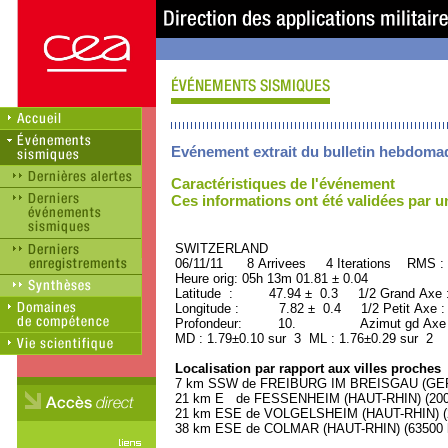
Evénement extrait du bulletin hebdoma
Caractéristiques de l'événement
Ces informations ont été validées par 
SWITZERLAND ORID 
06/11/11 8 Arrivees 4 Iterations RMS :
Heure orig: 05h 13m 01.81 ± 0.04
Latitude : 47.94 ± 0.3 1/2 Grand Axe
Longitude : 7.82 ± 0.4 1/2 Petit Axe 
Profondeur: 10. Azimut gd Axe : 
MD : 1.79±0.10 sur 3 ML : 1.76±0.29 sur 2
Localisation par rapport aux villes proches
7 km SSW de FREIBURG IM BREISGAU (GERM
21 km E de FESSENHEIM (HAUT-RHIN) (2000
21 km ESE de VOLGELSHEIM (HAUT-RHIN) (27
38 km ESE de COLMAR (HAUT-RHIN) (63500 h