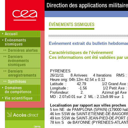
Evénement extrait du bulletin hebdoma
Caractéristiques de l'événement
Ces informations ont été validées par 
PYRENEES ORID : 
26/11/11 8 Arrivees 4 Iterations RMS :
Heure orig: 04h 12m 42.54 ± 0.12
Latitude : 42.79 1/2 Grand Axe 
Longitude : -1.56 1/2 Petit Axe :
Profondeur: 2. Azimut gd Axe :
MD : 2.07±0.01 sur 2 ML : 2.13±9.99 sur 1
Localisation par rapport aux villes proches
5 km NE de PAMPLONA (SPAIN) (179000 habi
46 km SSW de SAINT-ETIENNE-DE-BAIGORRY
49 km SSW de SAINT-JEAN-PIED-DE-PORT (
78 km S de BAYONNE (PYRENEES-ATLANTIQU