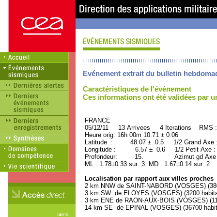
Evénement extrait du bulletin hebdoma
Caractéristiques de l'événement
Ces informations ont été validées par 
FRANCE ORID : 2
05/12/11 13 Arrivees 4 Iterations RMS :
Heure orig: 16h 00m 10.71 ± 0.06
Latitude : 48.07 ± 0.5 1/2 Grand Axe
Longitude : 6.57 ± 0.6 1/2 Petit Axe 
Profondeur: 15. Azimut gd Axe : 
ML : 1.78±0.33 sur 3 MD : 1.67±0.14 sur 2
Localisation par rapport aux villes proches
2 km NNW de SAINT-NABORD (VOSGES) (3800
3 km SW de ELOYES (VOSGES) (3200 habita
3 km ENE de RAON-AUX-BOIS (VOSGES) (110
14 km SE de EPINAL (VOSGES) (36700 habit