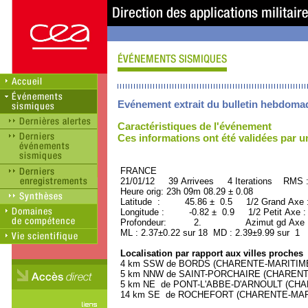
Evénement extrait du bulletin hebdoma
Caractéristiques de l'événement
Ces informations ont été validées par 
FRANCE ORID : 2
21/01/12 39 Arrivees 4 Iterations RMS 
Heure orig: 23h 09m 08.29 ± 0.08
Latitude : 45.86 ± 0.5 1/2 Grand Axe
Longitude : -0.82 ± 0.9 1/2 Petit Axe 
Profondeur: 2. Azimut gd Axe : 
ML : 2.37±0.22 sur 18 MD : 2.39±9.99 sur 1
Localisation par rapport aux villes proches
4 km SSW de BORDS (CHARENTE-MARITIME) (
5 km NNW de SAINT-PORCHAIRE (CHARENTE-
5 km NE de PONT-L'ABBE-D'ARNOULT (CHARE
14 km SE de ROCHEFORT (CHARENTE-MARITI