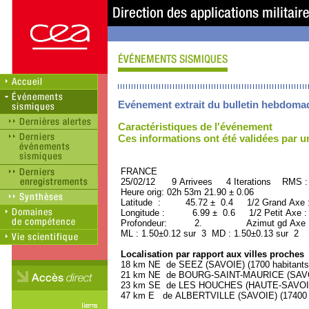
Evénement extrait du bulletin hebdoma
Caractéristiques de l'événement
Ces informations ont été validées par 
FRANCE ORID : 2
25/02/12 9 Arrivees 4 Iterations RMS :
Heure orig: 02h 53m 21.90 ± 0.06
Latitude : 45.72 ± 0.4 1/2 Grand Axe
Longitude : 6.99 ± 0.6 1/2 Petit Axe 
Profondeur: 2. Azimut gd Axe : 
ML : 1.50±0.12 sur 3 MD : 1.50±0.13 sur 2
Localisation par rapport aux villes proches
18 km NE de SEEZ (SAVOIE) (1700 habitants
21 km NE de BOURG-SAINT-MAURICE (SAVOIE
23 km SE de LES HOUCHES (HAUTE-SAVOIE) 
47 km E de ALBERTVILLE (SAVOIE) (17400 h