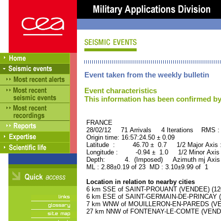
Event taken from the weekly bulletin
Event characteristics
This information has been confirmed by
FRANCE ORID : 2
28/02/12 71 Arrivals 4 Iterations RMS :
Origin time: 16:57:24.50 ± 0.09
Latitude : 46.70 ± 0.7 1/2 Major Axis
Longitude : -0.94 ± 1.0 1/2 Minor Axis
Depth: 4. (Imposed) Azimuth mj Axis 
ML : 2.88±0.19 of 23 MD : 3.10±9.99 of 1
Location in relation to nearby cities
6 km SSE of SAINT-PROUANT (VENDEE) (1200
6 km ESE of SAINT-GERMAIN-DE-PRINCAY (V
7 km WNW of MOUILLERON-EN-PAREDS (VEND
27 km NNW of FONTENAY-LE-COMTE (VENDEE)