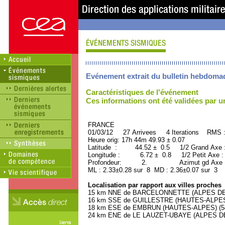
Evénement extrait du bulletin hebdoma
Caractéristiques de l'événement
Ces informations ont été validées par 
FRANCE ORID : 2
01/03/12 27 Arrivees 4 Iterations RMS 
Heure orig: 17h 44m 49.93 ± 0.07
Latitude : 44.52 ± 0.5 1/2 Grand Axe
Longitude : 6.72 ± 0.8 1/2 Petit Axe 
Profondeur: 2. Azimut gd Axe : 
ML : 2.33±0.28 sur 8 MD : 2.36±0.07 sur 3
Localisation par rapport aux villes proches
15 km NNE de BARCELONNETTE (ALPES DE 
16 km SSE de GUILLESTRE (HAUTES-ALPES) 
18 km ESE de EMBRUN (HAUTES-ALPES) (580
24 km ENE de LE LAUZET-UBAYE (ALPES DE