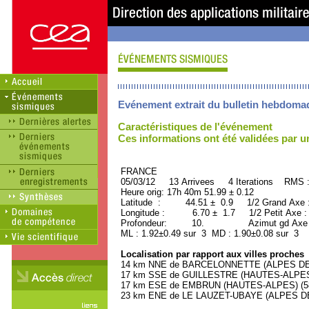
Evénement extrait du bulletin hebdoma
Caractéristiques de l'événement
Ces informations ont été validées par 
FRANCE ORID : 2
05/03/12 13 Arrivees 4 Iterations RMS 
Heure orig: 17h 40m 51.99 ± 0.12
Latitude : 44.51 ± 0.9 1/2 Grand Axe
Longitude : 6.70 ± 1.7 1/2 Petit Axe 
Profondeur: 10. Azimut gd Axe :
ML : 1.92±0.49 sur 3 MD : 1.90±0.08 sur 3
Localisation par rapport aux villes proches
14 km NNE de BARCELONNETTE (ALPES DE 
17 km SSE de GUILLESTRE (HAUTES-ALPES) 
17 km ESE de EMBRUN (HAUTES-ALPES) (580
23 km ENE de LE LAUZET-UBAYE (ALPES DE