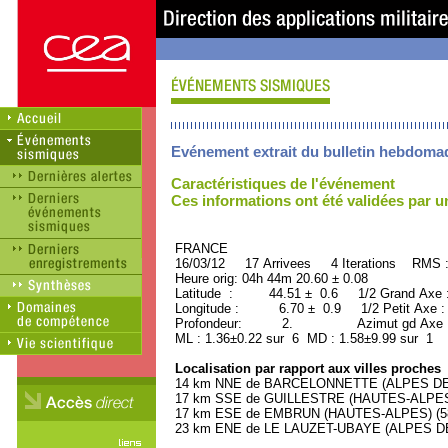
Evénement extrait du bulletin hebdoma
Caractéristiques de l'événement
Ces informations ont été validées par 
FRANCE ORID : 2
16/03/12 17 Arrivees 4 Iterations RMS 
Heure orig: 04h 44m 20.60 ± 0.08
Latitude : 44.51 ± 0.6 1/2 Grand Axe
Longitude : 6.70 ± 0.9 1/2 Petit Axe 
Profondeur: 2. Azimut gd Axe : 
ML : 1.36±0.22 sur 6 MD : 1.58±9.99 sur 1
Localisation par rapport aux villes proches
14 km NNE de BARCELONNETTE (ALPES DE 
17 km SSE de GUILLESTRE (HAUTES-ALPES) 
17 km ESE de EMBRUN (HAUTES-ALPES) (580
23 km ENE de LE LAUZET-UBAYE (ALPES DE