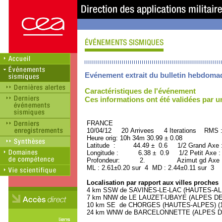
Evénement extrait du bulletin hebdoma
Caractéristiques de l'événement
Ces informations ont été validées par 
FRANCE ORID : 2
10/04/12 20 Arrivees 4 Iterations RMS 
Heure orig: 10h 34m 30.99 ± 0.08
Latitude : 44.49 ± 0.6 1/2 Grand Axe
Longitude : 6.38 ± 0.9 1/2 Petit Axe 
Profondeur: 2. Azimut gd Axe : 
ML : 2.61±0.20 sur 4 MD : 2.44±0.11 sur 3
Localisation par rapport aux villes proches
4 km SSW de SAVINES-LE-LAC (HAUTES-ALPE
7 km NNW de LE LAUZET-UBAYE (ALPES DE 
10 km SE de CHORGES (HAUTES-ALPES) (160
24 km WNW de BARCELONNETTE (ALPES DE 